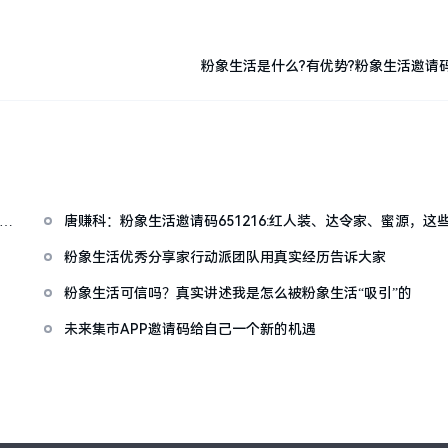
粉象生活是什么?有优势?粉象生活邀请码3
入过
唐赚科：粉象生活邀请码651216:红人装、达令家、蜜源，这
APP究竟哪个好？
粉象生活优秀分享家行动派团队用真实经历告诉大家
粉象生活可信吗？真实讲述我是怎么被粉象生活“吸引”的
未来集市APP邀请码给自己一个新的机遇