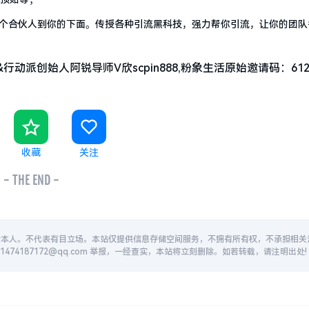
个合伙人到你的下面。传授各种引流黑科技，强力帮你引流，让你的团队
创始人阿锐导师V欣scpin888,粉象生活原始邀请码：6122
收藏
关注
- THE END -
者本人。不代表有目立场。本站仅提供信息存储空间服务，不拥有所有权，不承担相关
74187172@qq.com 举报，一经查实，本站将立刻删除。如若转载，请注明出处!