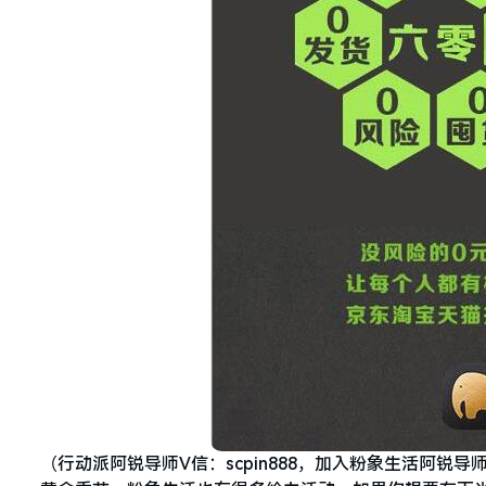
（行动派阿锐导师V信：scpin888，加入粉象生活阿