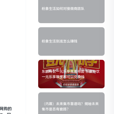
粉象生活如何对接微商团队
粉象生活到底怎么赚钱
东鹏特饮一元乐享瓶盖样图 东鹏特饮
一元乐享哪里都可以兑换吗
（内幕）未来集市靠谱吗？揭秘未来
是网购的
集市是否有套路？