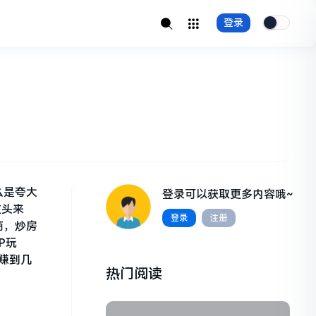
登录
么是夸大
登录可以获取更多内容哦~
过头来
登录
注册
商，炒房
P玩
赚到几
热门阅读