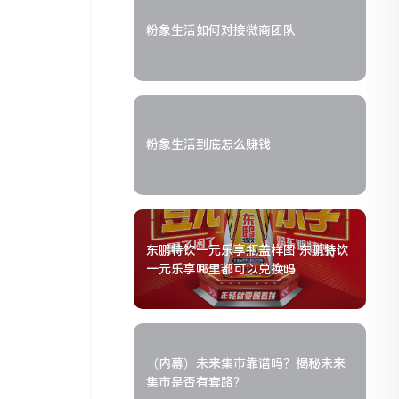
粉象生活如何对接微商团队
粉象生活到底怎么赚钱
东鹏特饮一元乐享瓶盖样图 东鹏特饮
一元乐享哪里都可以兑换吗
（内幕）未来集市靠谱吗？揭秘未来
集市是否有套路？