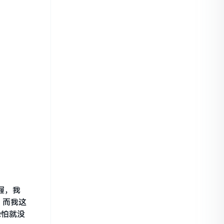
握，我
，而我这
恐怕就没