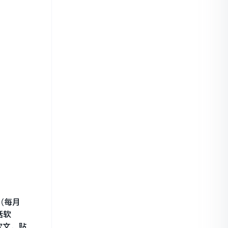
（每月
括软
软文，贴