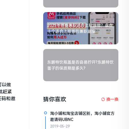
2025年哪些兼职适合上班族做？盘点
十个适合上班族的兼职副业
东鹏特饮瓶盖是否容易拧开?东鹏特饮
盖子的保质期是多久?
可以做
就赶紧
证码和邀
猜你喜欢
换一换
淘小铺和淘宝店铺区别，淘小铺官方
邀请码UBNC
2019-05-29