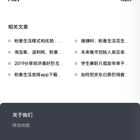
相关文章
粉象生活模式和优势：社
唐赚科：粉象生活花生日
交零售新模式
记邀请码是怎么回事芝麻
淘宝客、返利网、粉象生
未来集市创始人吴总亲自
鲸选未来集市带您逆袭
活、花生日记哪个更好？
教冻干粉的销售方法！自
2019分享经济最好的互联
学生兼职只能发传单干体
己给自己定个目标：每周
网项目：粉象生活，对接
力活？研二学生邀请码
挣2000块钱。
粉象生活官网app下载，
如何把京东白条的钱套出
团队长
376965教你用手机如何两
邀请码612271送vip
来？京东白条怎么套出来
个月收入破万
关于我们
网站地图