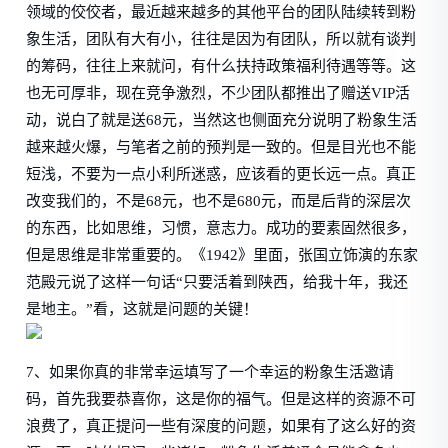
领域的佼佼者，最近越来越多的其他平台的团队陆续转到粉
象生活，团队有大有小，往往是因为有团队，所以就有谈判
的筹码，往往上来就问，有什么扶持政策福利待遇等等。这
也无可厚非，现在竞争激烈，不少团队都推出了赠送VIP活
动，说白了就是送68元，当然这也侧面充分说明了粉象生活
越来越火爆，与笔者之前的预判是一致的。但是目光也不能
短浅，不要为一点小利所迷惑，应该看的更长远一点。真正
改变我们的，不是68元，也不是680元，而是后背的深层次
的东西，比如思维，习惯，意志力。成功的要素固然很多，
但是思维是非常重要的。
《1942》里面，张国立饰演的东家
范殿元说了这样一句话“只要活着到陕西，给我十年，我还
是地主。”
看，这就是问题的关键！
7、如果你真的非常幸运填写了一个幸运的粉象生活邀请
码，首先我要恭喜你，这是你的福气。但是这样的资源不可
浪费了，真正提问一些有深度的问题，如果有了这么好的资