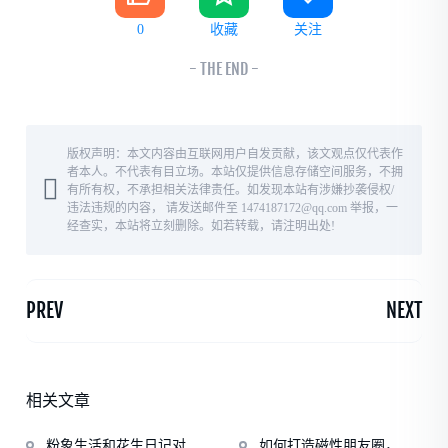
0
收藏
关注
- THE END -
版权声明：本文内容由互联网用户自发贡献，该文观点仅代表作
者本人。不代表有目立场。本站仅提供信息存储空间服务，不拥
有所有权，不承担相关法律责任。如发现本站有涉嫌抄袭侵权/
违法违规的内容， 请发送邮件至 1474187172@qq.com 举报，一
经查实，本站将立刻删除。如若转载，请注明出处!
PREV
NEXT
相关文章
粉象生活和花生日记对比
如何打造磁性朋友圈，粉