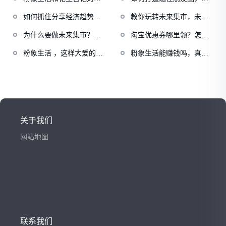
有哪些优势，亲身经历聊
象生活阿俊导师首次为你
如何抓住分享经济趋势？
教你玩转未来集市，未来
聊各大返佣平台
揭秘
粉象生活官方邀请码
集市如何开店赚
为什么要做未来集市？未
淘宝优惠券哪里领？怎么
351395
来集市是什么
赚钱？
粉象生活 ，这样大爱的项
粉象生活能赚钱吗，真实
目一定要去做！
经历告诉你答案！
关于我们
网站地图
联系我们