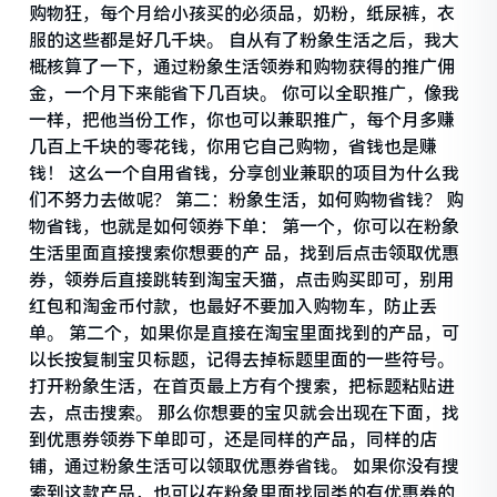
购物狂，每个月给小孩买的必须品，奶粉，纸尿裤，衣
服的这些都是好几千块。 自从有了粉象生活之后，我大
概核算了一下，通过粉象生活领券和购物获得的推广佣
金，一个月下来能省下几百块。 你可以全职推广，像我
一样，把他当份工作，你也可以兼职推广，每个月多赚
几百上千块的零花钱，你用它自己购物，省钱也是赚
钱！ 这么一个自用省钱，分享创业兼职的项目为什么我
们不努力去做呢？ 第二：粉象生活，如何购物省钱？ 购
物省钱，也就是如何领券下单： 第一个，你可以在粉象
生活里面直接搜索你想要的产 品，找到后点击领取优惠
券，领券后直接跳转到淘宝天猫，点击购买即可，别用
红包和淘金币付款，也最好不要加入购物车，防止丢
单。 第二个，如果你是直接在淘宝里面找到的产品，可
以长按复制宝贝标题，记得去掉标题里面的一些符号。
打开粉象生活，在首页最上方有个搜索，把标题粘贴进
去，点击搜索。 那么你想要的宝贝就会出现在下面，找
到优惠券领券下单即可，还是同样的产品，同样的店
铺，通过粉象生活可以领取优惠券省钱。 如果你没有搜
索到这款产品，也可以在粉象里面找同类的有优惠券的