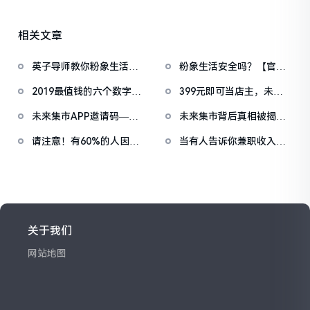
相关文章
英子导师教你粉象生活怎
粉象生活安全吗？【官】
么引流？粉象生活和花生
粉象生活原始邀请码：
2019最值钱的六个数字：
399元即可当店主，未来
日记的区别 英子导师
705606
990159 粉象生活官方指
集市预计一年半到两年美
HTX982003，粉象生活邀
未来集市APP邀请码——
未来集市背后真相被揭
定邀请码
国纳斯达克上市
请ID003053，可以送
分享全球好货,让买卖更简
露！带你探寻未来集市的
VIP，送万元推广大礼
请注意！有60%的人因为
当有人告诉你兼职收入远
单!
惊天内幕
粉象生活邀请码是什么而
超工资，你敢信吗？
被坑
关于我们
网站地图