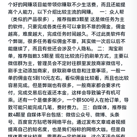
个好的网赚项目能带领你赚取不少生活费，而且还能提
高个人能力，以下介绍比较主流的网赚。 一：众人帮
（类似的产品很多），推荐指数3颗星 这是做任务为主
的软件，只要完成各类任务可以拿到不菲的佣金，佣金
越高，难度越大，完成任务时间越久。不过此类软件有
个弊端，很多任务看似佣金不菲，其实做一次后以后不
能继续了，而且有些还会涉及个人隐私。 二： 淘宝刷
单，推荐指数3.5颗星 现在比较流行的刷单方式，主要以
微信群为主，管理员会不定时往群里发放商家微信号，
刷手主动添加商家，获取刷单信息和注意事项，一般一
单的佣金在5到10元左右。看似佣金比较看，而且也比较
容易完成。但是弊端也有很多，一般商家都会要求代
付，完成交易后在返还本金，这样会导致骗子有机可
乘。还有一个是僧多粥少，一个群500号人在抢订单，导
致可能只能完成几笔，费时费力。 三：自媒体，推荐指
数4颗星 自媒体平台包括：微信公众号、微博、头条
号、百度官方贴吧等网络平台。通过发布文章或者视频
提高自己的知名度，也是我们俗称的网络大咖。但是自
媒体要求比较高，需要有一定的基础，这个不适合所有