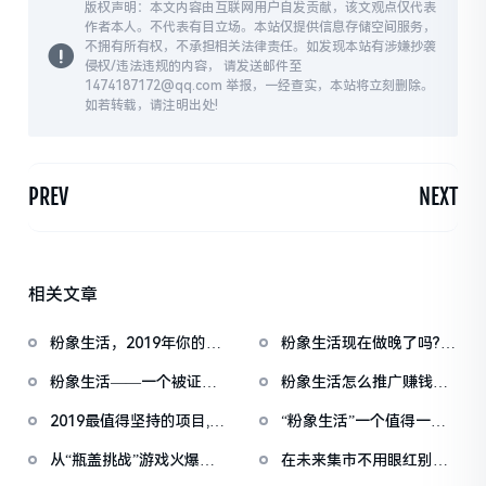
版权声明：本文内容由互联网用户自发贡献，该文观点仅代表
作者本人。不代表有目立场。本站仅提供信息存储空间服务，
不拥有所有权，不承担相关法律责任。如发现本站有涉嫌抄袭
侵权/违法违规的内容， 请发送邮件至
1474187172@qq.com 举报，一经查实，本站将立刻删除。
如若转载，请注明出处!
PREV
NEXT
相关文章
粉象生活，2019年你的新
粉象生活现在做晚了吗?粉
机会
象生活还有必要坚持吗？
粉象生活——一个被证实
粉象生活怎么推广赚钱新
了的赚钱项目，普通人适
手操作一个月升级合伙
2019最值得坚持的项目,粉
“粉象生活”一个值得一生
用的大众项目
人，月入3-5万实战操作
象生活邀请码352525
坚持去做的购物APP平台
方法
从“瓶盖挑战”游戏火爆看
在未来集市不用眼红别人
粉象生活强劲实力
的收入，因为只要跟着吴