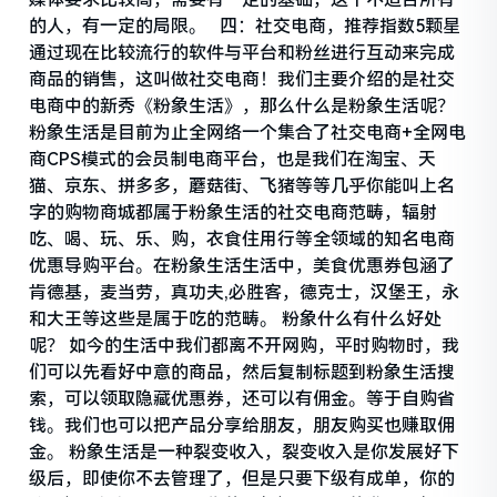
的人，有一定的局限。 四：社交电商，推荐指数5颗星
通过现在比较流行的软件与平台和粉丝进行互动来完成
商品的销售，这叫做社交电商！我们主要介绍的是社交
电商中的新秀《粉象生活》，那么什么是粉象生活呢？
粉象生活是目前为止全网络一个集合了社交电商+全网电
商CPS模式的会员制电商平台，也是我们在淘宝、天
猫、京东、拼多多，蘑菇街、飞猪等等几乎你能叫上名
字的购物商城都属于粉象生活的社交电商范畴，辐射
吃、喝、玩、乐、购，衣食住用行等全领域的知名电商
优惠导购平台。在粉象生活生活中，美食优惠券包涵了
肯德基，麦当劳，真功夫,必胜客，德克士，汉堡王，永
和大王等这些是属于吃的范畴。 粉象什么有什么好处
呢？ 如今的生活中我们都离不开网购，平时购物时，我
们可以先看好中意的商品，然后复制标题到粉象生活搜
索，可以领取隐藏优惠券，还可以有佣金。等于自购省
钱。我们也可以把产品分享给朋友，朋友购买也赚取佣
金。 粉象生活是一种裂变收入，裂变收入是你发展好下
级后，即使你不去管理了，但是只要下级有成单，你的