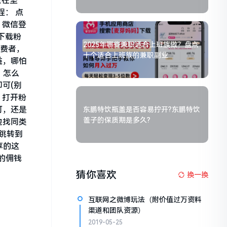
贵在坚
程： 点
，微信登
下载粉
2025年哪些兼职适合上班族做？盘点
消费者，
十个适合上班族的兼职副业
益，哪怕
，怎么
可(别
，打开粉
可，还是
东鹏特饮瓶盖是否容易拧开?东鹏特饮
盖子的保质期是多久?
边找同类
跳转到
享的这
的佣钱
猜你喜欢
换一换
互联网之微博玩法（附价值过万资料
渠道和团队资源）
2019-05-25