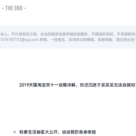
- THE END -
者本人。不代表有目立场。本站仅提供信息存储空间服务，不拥有所有权，不承担相关
74187172@qq.com 举报，一经查实，本站将立刻删除。如若转载，请注明出处!
2019天猫淘宝双十一攻略详解，你还沉迷于买买买无法自拔吗
导师带你回血
粉象生活秘密大公开，说说我的亲身体验