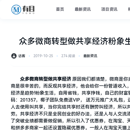
首页
最新资讯
项目资讯
众多微商转型做共享经济粉象
访客
⋅
2019-10-25
⋅
274 阅读
⋅
最新资讯
众多微商转型做共享经济
原因我们都清楚，微商是你
商是很辛苦的，而反观共享经济，他会给你一份管道收入，
经济是趋势!粉象生活，自用省钱，共享挣钱，自己的财富管道
码：201357，椰子团队免费送VIP， 送万元推广大礼
人去使用叫共享，当你完结共享时还有酬劳叫经济，所以
劳。共享经济不只是全民创业的好办法，还是人与人交流添
了突破业绩都需要做促销，所以引入了优惠券，在淘宝、
和拼多多商家一起还设置隐藏优惠券，一般人在淘宝天猫上