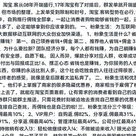
。淘宝.客从08年开端盛行,17年淘宝有了对接后，群发单就开端
但市场的整理，上发单受到限制和封号，淘宝.客转型势在必行,
进步，自购推行佣钱全部拿，一起让消费者购物能够省钱的一起，
多了，必定能够拿到你应该拿到的。 一、粉象生活： 为互联网
数据移动互联网的大众创业加快渠道。 1、粉象生活是什么? 省
赚钱？ 第一、自己领券省钱+佣金 第二 、推荐他人省钱+佣金 
4、为什么要拉新? 团队经济分享，每个人都有钱赚，为自己躺赚铺
人有安全感，自愿下载。 因人而异，爆款分享对应人群，收单成
，你的付出与回报成正比! 6、摆正心态 省钱也是赚钱，为你服务的人
东西，你赚的永远比别人多，这个社会吃独食的人往往过得很苦
终老的感受，就像是皇后跟着太监私奔了。 二、粉象生活和优
广，他们手上掌握了商家的很多隐藏优惠券，商家相当于雇佣了
量上去了，就能在淘宝页面靠前，让有需求的消费者看到自己的
券群只能群主推送，只需花费时刻被迫地去查找自己想要的优惠
接自己查找，而佣钱也是自己的啦! 三、粉象生活分三个等级：
最高10%； 2、VIP用户：自购返.佣82%，分享返.佣最高31%
.佣91%，分享返.佣最高40%；管理津贴最高49%，公司分红最高6
持做稍有收入!3：轻松做继续收入!4：不做被迫来收入! 眼光必