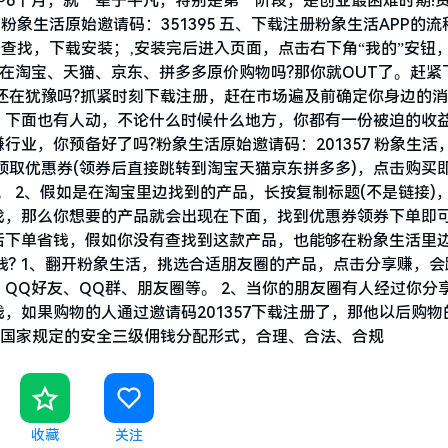
～6个月，就一辈子平凡，特别是第一阶段，是创业最困难时期!
象生活原始邀请码：351395 五、下载注册粉象生活APP的流
击查找，下载安装；‚安装完后进入页面，点击右下角“我的”安钮
你还在淘宝、天猫、京东、拼多多原价购物吗?那你就OUT了。赶紧
还在犹豫吗?抓紧时刻下载注册，赶在市场遍及前确定你身边的
，下面也有人动，不论什么时候什么地方，你都有一份被迫的收
业，你预备好了吗?粉象生活原始邀请码：201357 粉象生活
领取优惠券(领券后直接跳转到淘宝天猫京东拼多多)，点击购买即
 2、假如是在淘宝里边找到的产品，长按复制标题(不是链接)
找，那么你想要的产品就会出现在下面，找到优惠券领券下单即
后下单省钱，假如你没有查找到这款产品，也能够在粉象生活里
钱? 1、翻开粉象生活，挑选合适朋友圈的产品，点击分享赚，会
QQ好友、QQ群、朋友圈等。 2、当你的朋友圈有人经过你分
，如果购物的人通过邀请码201357下载注册了，那他以后购物
用国家规定的安全三级佣钱分配形式，合理、合法、合规
收藏
关注