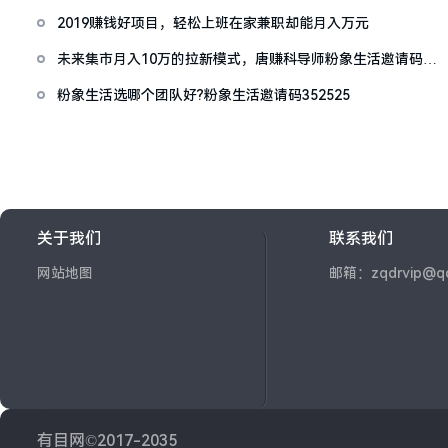
2019赚钱好项目，轻松上班在家兼职却能月入万元
未来集市月入10万的拉新模式，唐赚科导师粉象生活邀请码
651216,素店免费送合伙人
粉象生活选哪个团队好?粉象生活邀请码352525
关于我们
联系我们
网站地图
邮箱：zqdrvip@q
有目网©2017-2035