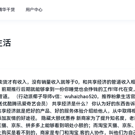
精华干货
用户中心
生活
卖货才有收入，没有销量收入就等于0，和共享经济的管道收入
前期推行后期就能够拿到一份你睡觉也会挣钱的工作!年代在变
。 （行动派椰子导师v信：wuhaizhao520，推荐粉象生活
包，送优酷腾讯爱奇艺会员） 共享经济是什么？ 你认为好的东西告
共享经济就是把好的产品、好的服务体验介绍给他人，从中取得
加友情的好途径。 隐藏大额优惠券 新商家为了提升知名度，老
天猫、京东、拼多多上能够看到明处小额的；而淘宝天猫、京东
购买是看不到的，商家是专门和淘宝.客的人协作，叫他们为自