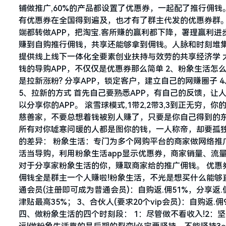
铺做推广,60%的产品都设置了优惠券，一起配了推行佣钱
有优惠券在全国得到遍及，也才有了群主代发的优惠券群。
端都转做APP，把淘宝.客所赚的赢利都下降，署理赢利
赚到自购推行佣钱，共享还能够拿到佣钱。人脉和时刻堆集
提供线上线下一体化全要素创业扶持与效劳的共享经济学 大
钱的导购APP，不仅仅是优惠券那么简单 2、粉象生活怎么
是拉新涨粉? 分享APP，锁定客户，建立自己的网赚圈子 
5、拉新的方式 首先自己要熟悉APP，有自己的反馈，让
以分享你的APP。 滚雪球模式,1带2,2带3,3到正无穷
慈善家，不要总想着钱被别人赚了，只要是你自己得到的
所有对你嘘寒问暖的人都是图你的钱，一人称帝，却要孤独
的差异： 粉象生活：专门为多个网购平台的商家做网络推
活当导购，利用粉象生活app显示优惠券，商家销量、流
对于分享家粉象生活的你，赚取商家给的推广佣钱。 优惠
佣钱全是群主一个人赚啦!粉象生活，不光是想买什么能够直
通会员(注册即可成为普通会员)：自购返.佣51%，分享返.佣
津贴最高35%； 3、合伙人(要求20个vip会员)：自购返
四、做粉象生活的四个时刻段： 1：尽管做不看收入!2：坚