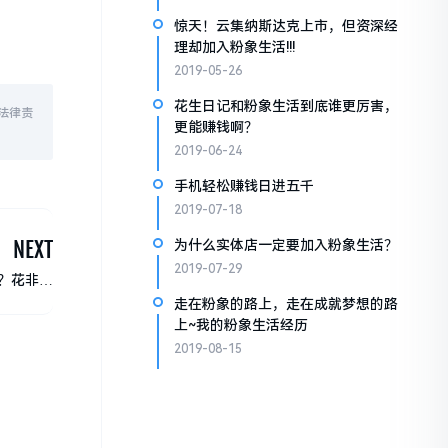
惊天！云集纳斯达克上市，但资深经
理却加入粉象生活!!!
2019-05-26
花生日记和粉象生活到底谁更厉害，
法律责
更能赚钱啊？
2019-06-24
手机轻松赚钱日进五千
2019-07-18
NEXT
为什么实体店一定要加入粉象生活？
2019-07-29
？花非花
，赚回来
走在粉象的路上，走在成就梦想的路
上~我的粉象生活经历
2019-08-15