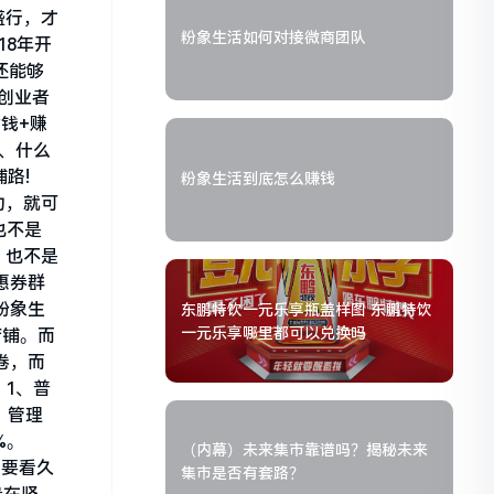
盛行，才
粉象生活如何对接微商团队
18年开
还能够
创业者
钱+赚
3、什么
路!
粉象生活到底怎么赚钱
功，就可
也不是
，也不是
惠券群
粉象生
东鹏特饮一元乐享瓶盖样图 东鹏特饮
一元乐享哪里都可以兑换吗
店铺。而
卷，而
 1、普
，管理
%。
（内幕）未来集市靠谱吗？揭秘未来
定要看久
集市是否有套路？