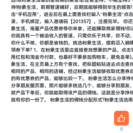
远!做粉象生活靠的是后期的裂变!必定要坚持，不能坚持3
持!粉象生活，前期管道铺好，后期就能够得到毕生的报答! 粉
击“手机应用”，进去后在最上面查找栏输入“粉象生活”点
录，手机绑定，输入邀请码【201357】，注册完毕。 
象生活，海量产品优惠券等你来拿，还能赚取商家佣钱!你
你就具有一个被迫收入的管道，只需你乐于共享，你不动
你什么不做，你都是省钱的。挑选粉象生活，提前迈入躺赚行
领券下单? 1、在粉象生活里边直接查找想要的产品，点击
用红包和淘金币付款，也最好不要参加购物车，避免丢单)。
象生活，在主页最上方有个查找，把标题粘贴进去点击查
相同的产品、相同的店铺，经过粉象生活能够收取优惠券
的有优惠券的产品，能够比较一下。 粉象生活怎么分享挣
分享朋友圈页面，图片能够多挑选几个，能够分享到朋友、
款产品下单后，你就能取得该产品的佣钱。这就是分享挣钱
就有你的一份了。 粉象生活的佣钱分配形式?粉象生活选
0