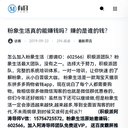
粉象生活真的能赚钱吗？赚的是谁的钱？
访客
⋅
2019-09-23
⋅
294 阅读
⋅
最新资讯
怎么加入粉象生活（邀请ID：602566）积极派团队？粉
象生活最大团队，没有之一。选择大于努力，积极派团
队，完整的系统培训体系，一对一培训，让你快速 的了
解粉象，从小白晋级大咖。 粉象生活是一款淘宝天猫京
东拼多多购物省钱app，现在说白了每个人都需要购
物。我相信很多做微信淘客的也就是微信群优惠卷的，
你们今年还好做吗？虽然当下还可以继续做,但是粉象生
活一定会渗透越来越快,越来越多,等到全面皆淘客的时
代,不未雨绸缪,到时候又该何去何从?！
（积极派阿
涛导师V信：15754725572，粉象生活原始邀请码：
602566，加入阿涛导师团队免费送VIP， 送百度霸屏推