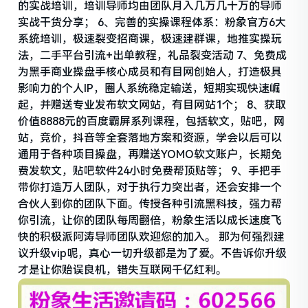
的实战培训，培训导师均由团队月入几万几十万的导师
实战干货分享； 6、完善的实操课程体系：粉象官方6大
系统培训，极速裂变招商课，极速建群课，地推实操玩
法，二手平台引流+出单教程，礼品裂变活动 7、免费成
为黑手商业操盘手核心成员和有目网创始人，打造极具
影响力的个人IP，圈人系统稳定输送，短期实现快速崛
起，并赠送专业发布软文网站，有目网站1个； 8、获取
价值8888元的百度霸屏系列课程，包括软文，贴吧，网
站，竞价，抖音等全套落地方案和资源，学会以后可以
通用于各种项目操盘，再赠送YOMO软文账户，长期免
费发软文，贴吧软件24小时免费帮顶贴等； 9、手把手
带你打造万人团队，对于执行力突出者，还会安排一个
合伙人到你的团队下面。传授各种引流黑科技，强力帮
你引流，让你的团队每周翻倍，粉象生活以成长速度飞
快的积极派阿涛导师团队欢迎您的加入。 那为何强烈建
议升级vip呢，真心一切升级都是为了爱。不告诉你升级
才是让你贻误良机，错失互联网千亿红利。