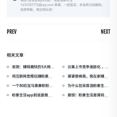
侵权/违法违规的内容， 请发送邮件至
1474187172@qq.com 举报，一经查实，本站将立刻删除。
如若转载，请注明出处!
PREV
NEXT
相关文章
亲测：赚钱最快的5大网络
云集上市竞争激励化 ，花
兼职平台，推荐给大家
生日记被罚款，2019社交
用互联网思维玩赚粉象生
婆婆使唤我，我在家赚钱
电商主流APP对比,后来者
活！！！
给她请保姆
更适合做粉象生活
一个80后宝马靠兼职粉象
为什么创业首选粉象生
生活的逆袭之路
活，我带你揭秘。
粉象生活app到底是做什
震惊！粉象生活邀请码：
么的？粉象生活总部邀请
612271，做粉象选择哪个
码162592,粉象app全面介
团队好？
绍