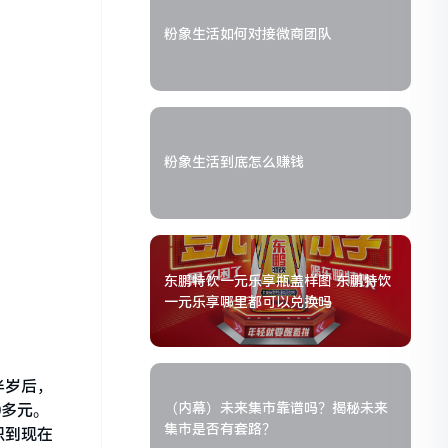
粉象生活如何对接微商团队
粉象生活到底怎么赚钱
东鹏特饮一元乐享瓶盖样图 东鹏特饮
一元乐享哪里都可以兑换吗
半岁后，
（内幕）未来集市靠谱吗？揭秘未来
0多元。
集市是否有套路？
识到现在