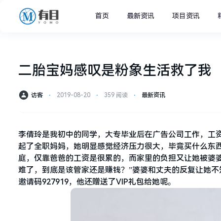
首页
最新资讯
项目资讯
二胎宝妈感叹是粉象生活救了我
访客
⋅
2019-08-20
⋅
359 阅读
⋅
最新资讯
李倩玲是我初中的同学，大专毕业后在广告公司工作，工
起了全职妈妈，她明显感觉经济压力很大，毕竟买什么东西
庭，仅靠爸爸的工资是很累的，而家里的负担又让她被婆
难了，到底是该管家还是赚钱？”婆婆和丈夫的反复让她
邀请码927919，他还赠送了VIP礼包给她呢。